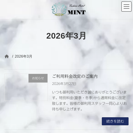
コ
ナ
ン
ビ
テ
ゲ
ン
ー
ツ
シ
へ
ョ
2026年3月
ス
ン
キ
に
ッ
移
プ
動
2026年3月
ご利用料金改定のご案内
お知らせ
2026年3月27日
いつも御利用いただき誠にありがとうございま
す。特別料金(夏季・冬季)から通常料金に改定
致します。皆様の御利用スタッフ一同心よりお
待ち申し上げます。
続きを読む